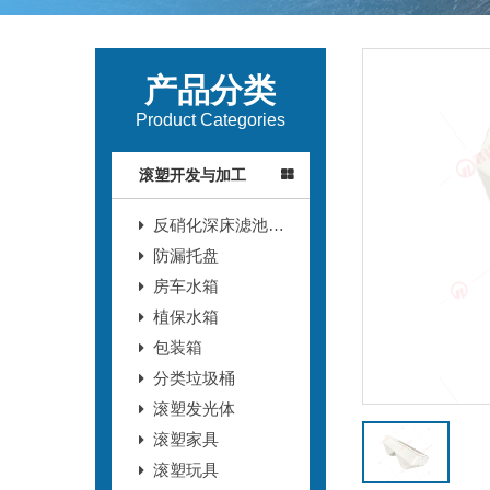
产品分类
Product Categories
滚塑开发与加工
反硝化深床滤池T
型滤砖
防漏托盘
房车水箱
植保水箱
包装箱
分类垃圾桶
滚塑发光体
滚塑家具
滚塑玩具