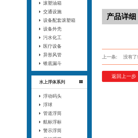
滚塑油箱
交通设施
产品详细
设备配套滚塑箱
设备外壳
污水化工
医疗设备
异形风管
上一条:
没有了
锥底漏斗
返回上一步
水上浮体系列
浮动码头
浮球
管道浮筒
航标浮标
警示浮筒