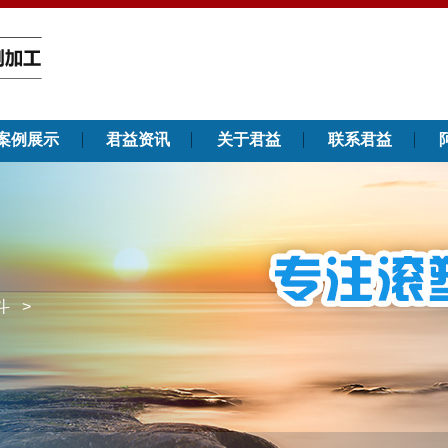
案例展示
君益资讯
关于君益
联系君益
斗
>