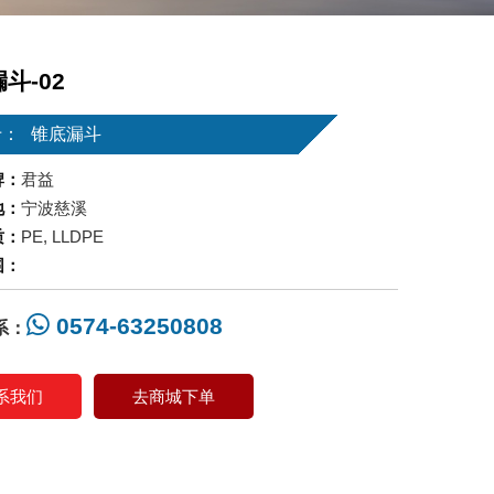
斗-02
于：
锥底漏斗
牌：
君益
地：
宁波慈溪
质：
PE, LLDPE
围：
0574-63250808
系：
系我们
去商城下单