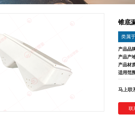
锥底漏
类属
产品品
产品产
产品材
适用范
马上联
联