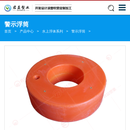
警示浮筒
首页
>
产品中心
>
水上浮体系列
>
警示浮筒
>