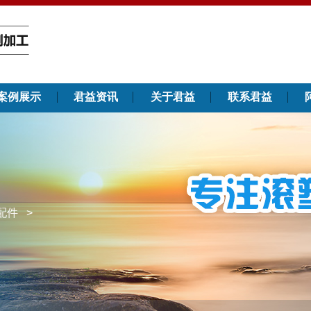
案例展示
君益资讯
关于君益
联系君益
配件
>