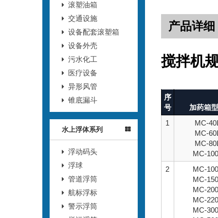
滚塑油箱
交通设施
产品详细
设备配套滚塑箱
设备外壳
搅拌机
污水化工
医疗设备
异形风管
序
锥底漏斗
号
加药箱
1
MC-40
水上浮体系列
MC-60
MC-80
浮动码头
MC-10
浮球
2
MC-10
管道浮筒
MC-15
MC-20
航标浮标
MC-22
警示浮筒
MC-30