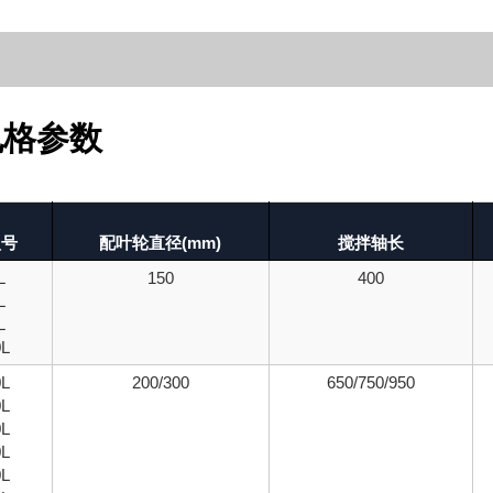
规格参数
型号
配叶轮直径(mm)
搅拌轴长
L
150
400
L
L
0L
0L
200/300
650/750/950
0L
0L
0L
0L