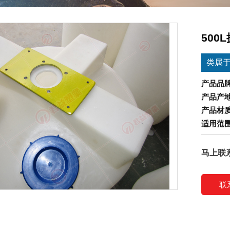
500
类属
产品品
产品产
产品材
适用范
马上联
联