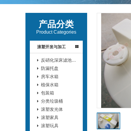
产品分类
Product Categories
滚塑开发与加工
反硝化深床滤池T
型滤砖
防漏托盘
房车水箱
植保水箱
包装箱
分类垃圾桶
滚塑发光体
滚塑家具
滚塑玩具