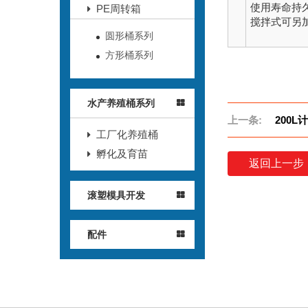
使用寿命持
PE周转箱
搅拌式可另
圆形桶系列
方形桶系列
水产养殖桶系列
上一条:
200L
工厂化养殖桶
孵化及育苗
返回上一步
滚塑模具开发
配件