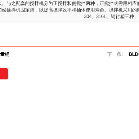
久。与之配套的搅拌机分为正搅拌和侧搅拌两种，正搅拌式需用相应
加设搅拌机固定架，以提高搅拌效率和桶体使用寿命。搅拌机采用的
304、316L、钢衬塑三种。
计量桶
下一条:
BLD