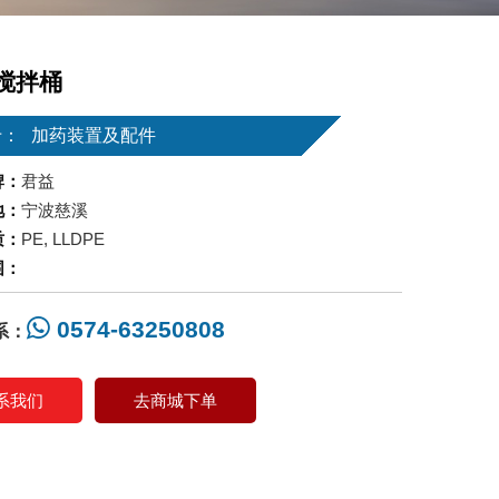
L搅拌桶
于：
加药装置及配件
牌：
君益
地：
宁波慈溪
质：
PE, LLDPE
围：
0574-63250808
系：
系我们
去商城下单