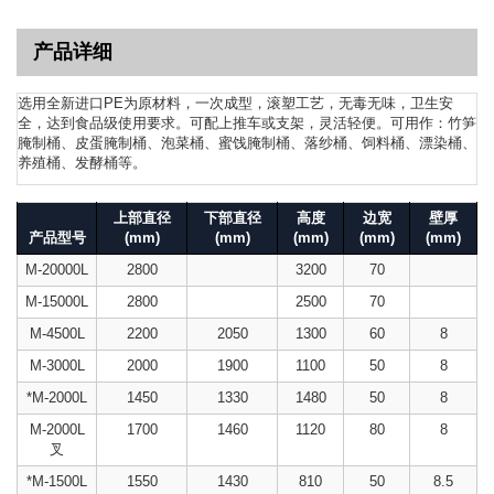
产品详细
选用全新进口PE为原材料，一次成型，滚塑工艺，无毒无味，卫生安
全，达到食品级使用要求。可配上推车或支架，灵活轻便。可用作：竹笋
腌制桶、皮蛋腌制桶、泡菜桶、蜜饯腌制桶、落纱桶、饲料桶、漂染桶、
养殖桶、发酵桶等。
上部直径
下部直径
高度
边宽
壁厚
产品型号
(mm)
(mm)
(mm)
(mm)
(mm)
M-20000L
2800
3200
70
M-15000L
2800
2500
70
M-4500L
2200
2050
1300
60
8
M-3000L
2000
1900
1100
50
8
*M-2000L
1450
1330
1480
50
8
M-2000L
1700
1460
1120
80
8
叉
*M-1500L
1550
1430
810
50
8.5