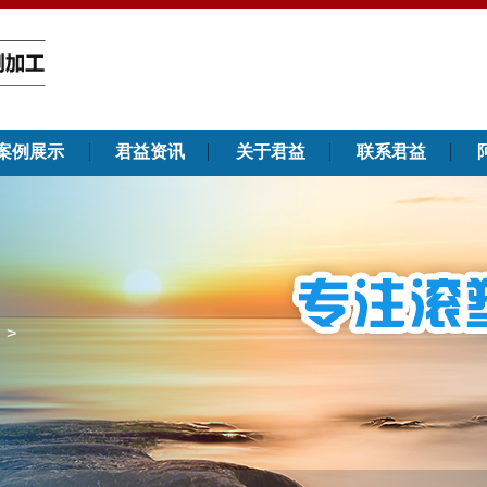
案例展示
君益资讯
关于君益
联系君益
>