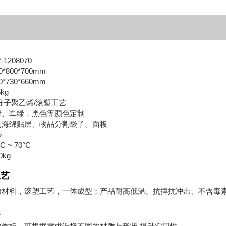
208070
800*700mm
730*660mm
kg
分子聚乙烯/滚塑工艺
绿、军绿，黑色等颜色定制
制海绵贴层、物品分割袋子、面板
5
 ~ 70°C
kg
工艺
烯材料，滚塑工艺，一体成型；产品耐高低温、抗摔抗冲击、不含毒
板