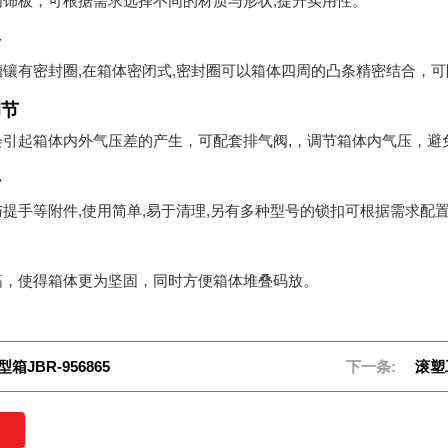
内饰板，可根据需求选择不同的材质与形状,提升实用性。
条
镶有密封圈,在箱体密闭式,密封圈可以箱体四周的凸条精密结合，
调节
会引起箱体内外气压差的产生，可配套排气阀,，调节箱体内气压，避
手
提手等附件,使用简单,易于清理,另有多种型号的锁扣可根据需求配
筋，使得箱体更为坚固，同时方便箱体堆叠码放。
箱JBR-956865
下一条:
滚塑