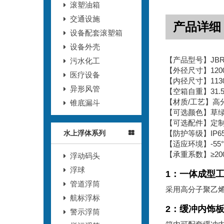
滚塑油箱
交通设施
产品详细
设备配套滚塑箱
设备外壳
【产品型号】JBR-1
污水化工
【外径尺寸】1200*
医疗设备
【内径尺寸】1130*
异形风管
【空箱自重】31.5
【材质/工艺】高
锥底漏斗
【可选颜色】草
【可选配件】定
【防护等级】IP6
水上浮体系列
【适应环境】-55°C
【承重系数】≥200
浮动码头
浮球
1：一体成型
管道浮筒
采用高分子聚乙
航标浮标
2：缓冲内饰
警示浮筒