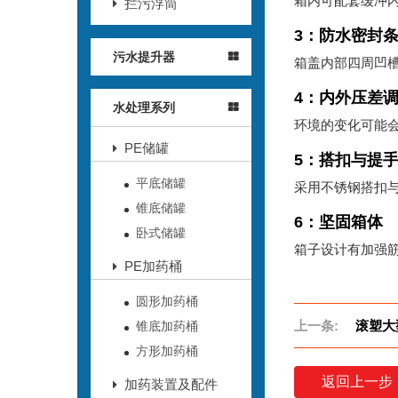
箱内可配套缓冲
拦污浮筒
3：防水密封
污水提升器
箱盖内部四周凹槽
4：内外压差
水处理系列
环境的变化可能
PE储罐
5：搭扣与提
平底储罐
采用不锈钢搭扣与
锥底储罐
6：坚固箱体
卧式储罐
箱子设计有加强
PE加药桶
圆形加药桶
上一条:
滚塑大型
锥底加药桶
方形加药桶
返回上一步
加药装置及配件