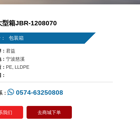
型箱JBR-1208070
于：
包装箱
牌：
君益
地：
宁波慈溪
质：
PE, LLDPE
围：
0574-63250808
系：
系我们
去商城下单