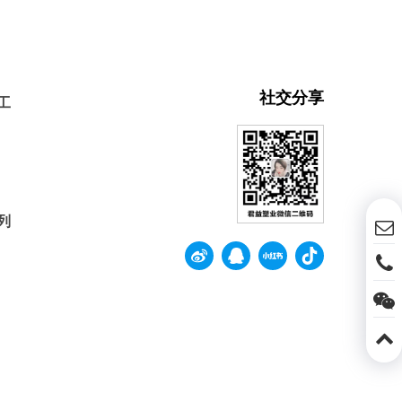
社交分享
工
列