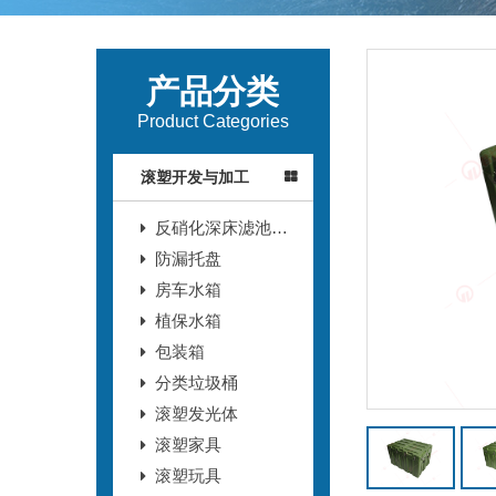
产品分类
Product Categories
滚塑开发与加工
反硝化深床滤池T
型滤砖
防漏托盘
房车水箱
植保水箱
包装箱
分类垃圾桶
滚塑发光体
滚塑家具
滚塑玩具