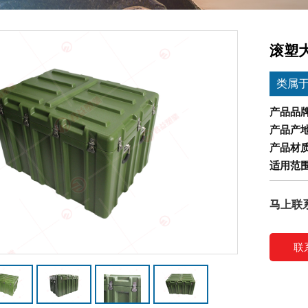
滚塑大
类属
产品品
产品产
产品材
适用范
马上联
联