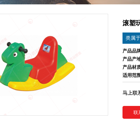
滚塑玩
类属
产品品
产品产
产品材
适用范
马上联
联