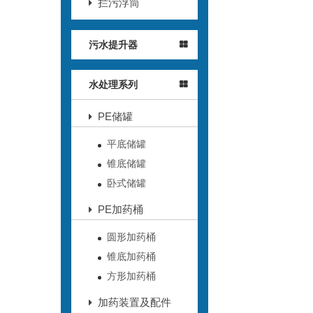
拦污浮筒
污水提升器
水处理系列
PE储罐
平底储罐
锥底储罐
卧式储罐
PE加药桶
圆形加药桶
锥底加药桶
方形加药桶
加药装置及配件