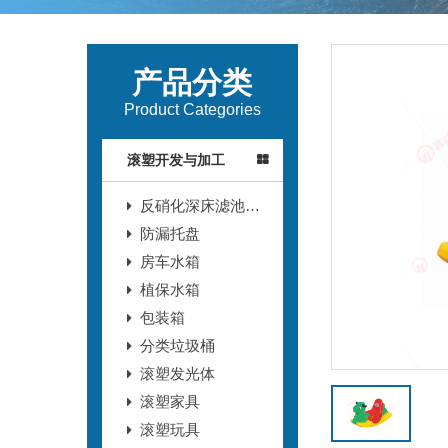
产品分类
Product Categories
滚塑开发与加工
反硝化深床滤池T
型滤砖
防漏托盘
房车水箱
植保水箱
包装箱
分类垃圾桶
滚塑发光体
滚塑家具
滚塑玩具