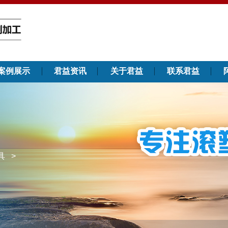
案例展示
君益资讯
关于君益
联系君益
具
>