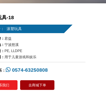
具-18
于：
滚塑玩具
牌：
君益
地：
宁波慈溪
质：
PE, LLDPE
围：
用于儿童游戏和娱乐
0574-63250808
系：
系我们
去商城下单