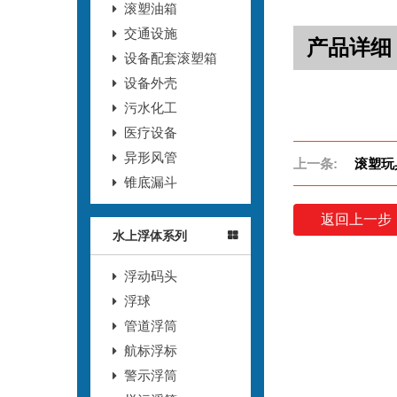
滚塑油箱
交通设施
产品详细
设备配套滚塑箱
设备外壳
污水化工
医疗设备
异形风管
上一条:
滚塑玩具
锥底漏斗
返回上一步
水上浮体系列
浮动码头
浮球
管道浮筒
航标浮标
警示浮筒